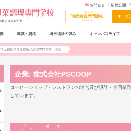
お問合せ
情報公開
文部科学大臣
「職業実践専門課程」
オープ
門学校より校名変更
学校情報公開
費
就職・資格
埼玉福祉の強み
キャンパスライフ
総合型選抜（AO入試）について
| 埼玉福祉保育医療製菓調理専門学校 - 大宮
企業:
株式会社PSCOOP
コーヒーショップ・レストランの運営及び設計・企画業務
しています。