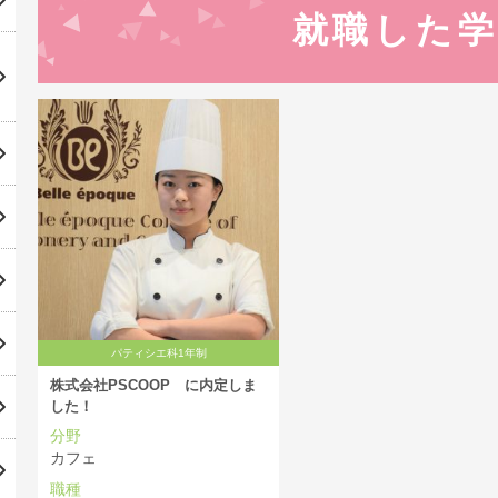
就職した
パティシエ科1年制
株式会社PSCOOP に内定しま
した！
分野
カフェ
職種