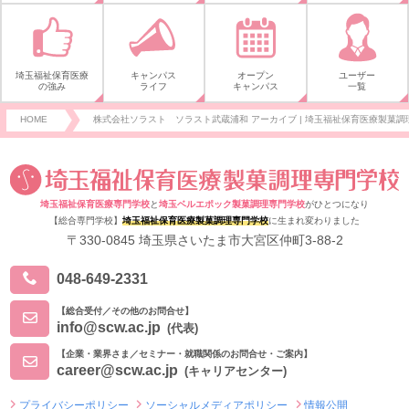
埼玉福祉保育医療
キャンパス
オープン
ユーザー
の強み
ライフ
キャンパス
一覧
HOME
株式会社ソラスト ソラスト武蔵浦和 アーカイブ | 埼玉福祉保育医療製菓調理
埼玉福祉保育医療専門学校
と
埼玉ベルエポック製菓調理専門学校
がひとつになり
【総合専門学校】
埼玉福祉保育医療製菓調理専門学校
に生まれ変わりました
〒330-0845 埼玉県さいたま市大宮区仲町3-88-2
048-649-2331
【総合受付／その他のお問合せ】
info@scw.ac.jp
(代表)
【企業・業界さま／セミナー・就職関係のお問合せ・ご案内】
career@scw.ac.jp
(キャリアセンター)
プライバシーポリシー
ソーシャルメディアポリシー
情報公開