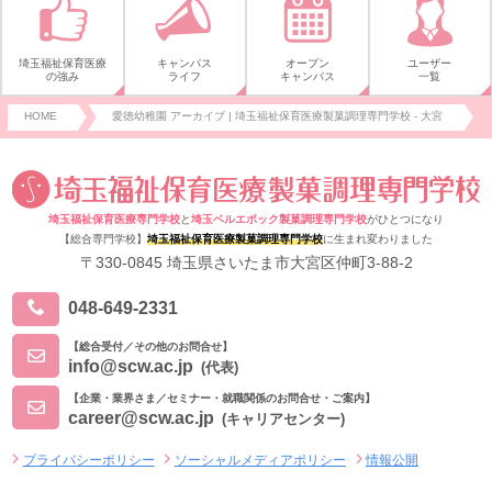
埼玉福祉保育医療
キャンパス
オープン
ユーザー
の強み
ライフ
キャンパス
一覧
HOME
愛徳幼稚園 アーカイブ | 埼玉福祉保育医療製菓調理専門学校 - 大宮
埼玉福祉保育医療専門学校
と
埼玉ベルエポック製菓調理専門学校
がひとつになり
【総合専門学校】
埼玉福祉保育医療製菓調理専門学校
に生まれ変わりました
〒330-0845 埼玉県さいたま市大宮区仲町3-88-2
048-649-2331
【総合受付／その他のお問合せ】
info@scw.ac.jp
(代表)
【企業・業界さま／セミナー・就職関係のお問合せ・ご案内】
career@scw.ac.jp
(キャリアセンター)
プライバシーポリシー
ソーシャルメディアポリシー
情報公開