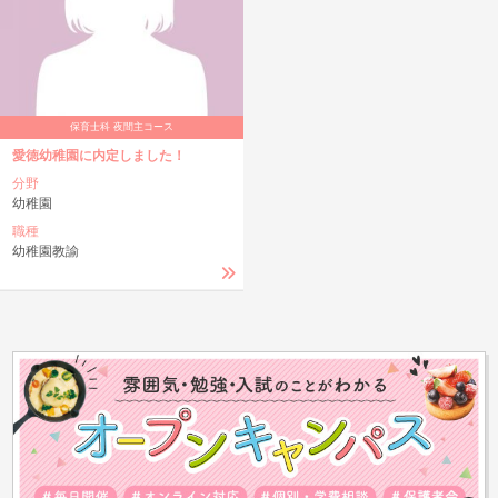
保育士科 夜間主コース
愛徳幼稚園に内定しました！
分野
幼稚園
職種
幼稚園教諭