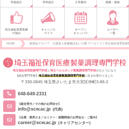
学校紹介
学科紹介
入学案内
就職・資格
埼玉福祉保育医療
キャンパス
オープン
ユーザー
の強み
ライフ
キャンパス
一覧
HOME
徳洲会グループ 介護老人保健施設あいの郷 アーカイブ | 埼玉福祉保育医療製
埼玉福祉保育医療専門学校
と
埼玉ベルエポック製菓調理専門学校
がひとつになり
【総合専門学校】
埼玉福祉保育医療製菓調理専門学校
に生まれ変わりました
〒330-0845 埼玉県さいたま市大宮区仲町3-88-2
048-649-2331
【総合受付／その他のお問合せ】
info@scw.ac.jp
(代表)
【企業・業界さま／セミナー・就職関係のお問合せ・ご案内】
career@scw.ac.jp
(キャリアセンター)