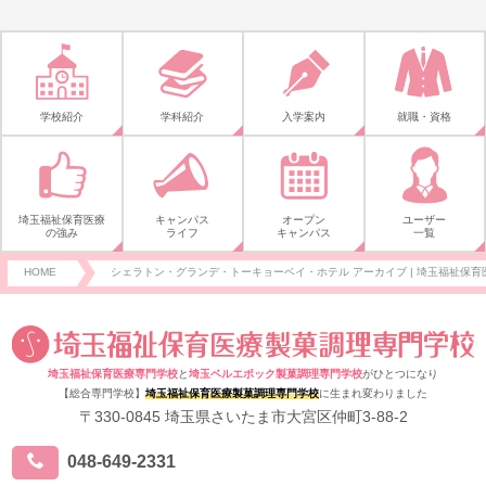
学校紹介
学科紹介
入学案内
就職・資格
埼玉福祉保育医療
キャンパス
オープン
ユーザー
の強み
ライフ
キャンパス
一覧
HOME
シェラトン・グランデ・トーキョーベイ・ホテル アーカイブ | 埼玉福祉保育医
埼玉福祉保育医療専門学校
と
埼玉ベルエポック製菓調理専門学校
がひとつになり
【総合専門学校】
埼玉福祉保育医療製菓調理専門学校
に生まれ変わりました
〒330-0845 埼玉県さいたま市大宮区仲町3-88-2
048-649-2331