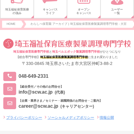
埼玉福祉保育医療
キャンパス
オープン
ユーザー
の強み
ライフ
キャンパス
一覧
HOME
わらしべ保育園 アーカイブ | 埼玉福祉保育医療製菓調理専門学校 - 大宮
埼玉福祉保育医療専門学校
と
埼玉ベルエポック製菓調理専門学校
がひとつになり
【総合専門学校】
埼玉福祉保育医療製菓調理専門学校
に生まれ変わりました
〒330-0845 埼玉県さいたま市大宮区仲町3-88-2
048-649-2331
【総合受付／その他のお問合せ】
info@scw.ac.jp
(代表)
【企業・業界さま／セミナー・就職関係のお問合せ・ご案内】
career@scw.ac.jp
(キャリアセンター)
プライバシーポリシー
ソーシャルメディアポリシー
情報公開