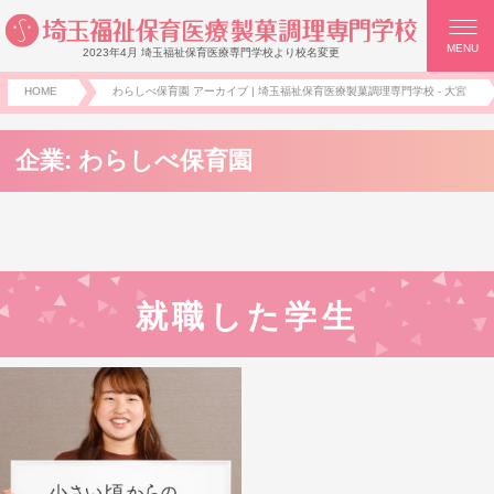
MENU
2023年4月 埼玉福祉保育医療専門学校より校名変更
HOME
わらしべ保育園 アーカイブ | 埼玉福祉保育医療製菓調理専門学校 - 大宮
企業:
わらしべ保育園
就職した学生