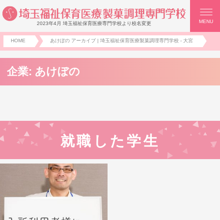
MENU
2023年4月 埼玉福祉保育医療専門学校より校名変更
HOME
あけぼの アーカイブ | 埼玉福祉保育医療製菓調理専門学校 - 大宮
企業:
あけぼの
就職した学生