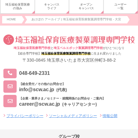
埼玉福祉保育医療
キャンパス
オープン
ユーザー
の強み
ライフ
キャンパス
一覧
HOME
あけぼの アーカイブ | 埼玉福祉保育医療製菓調理専門学校 - 大宮
埼玉福祉保育医療専門学校
と
埼玉ベルエポック製菓調理専門学校
がひとつになり
【総合専門学校】
埼玉福祉保育医療製菓調理専門学校
に生まれ変わりました
〒330-0845 埼玉県さいたま市大宮区仲町3-88-2
048-649-2331
【総合受付／その他のお問合せ】
info@scw.ac.jp
(代表)
【企業・業界さま／セミナー・就職関係のお問合せ・ご案内】
career@scw.ac.jp
(キャリアセンター)
プライバシーポリシー
ソーシャルメディアポリシー
情報公開
グループ校