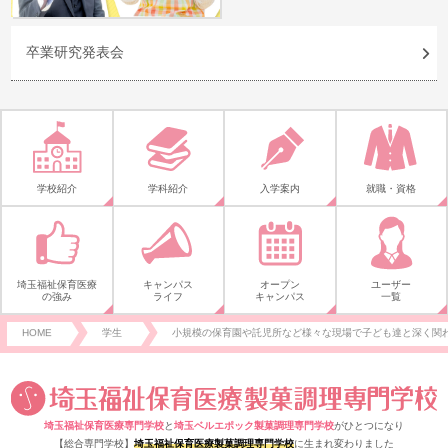
卒業研究発表会
学校紹介
学科紹介
入学案内
就職・資格
埼玉福祉保育医療
キャンパス
オープン
ユーザー
の強み
ライフ
キャンパス
一覧
HOME
学生
小規模の保育園や託児所など様々な現場で子ども達と深く関
埼玉福祉保育医療専門学校
と
埼玉ベルエポック製菓調理専門学校
がひとつになり
【総合専門学校】
埼玉福祉保育医療製菓調理専門学校
に生まれ変わりました