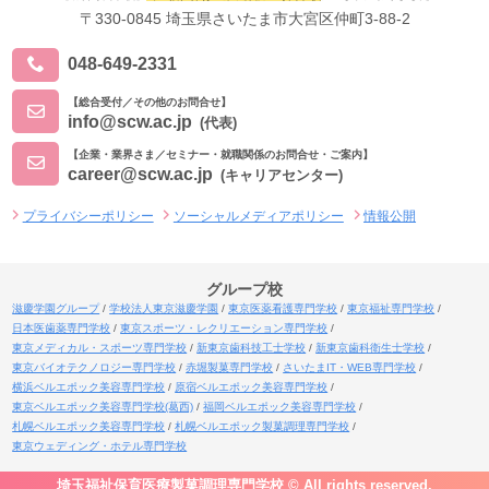
〒330-0845 埼玉県さいたま市大宮区仲町3-88-2
048-649-2331
【総合受付／その他のお問合せ】
info@scw.ac.jp
(代表)
【企業・業界さま／セミナー・就職関係のお問合せ・ご案内】
career@scw.ac.jp
(キャリアセンター)
プライバシーポリシー
ソーシャルメディアポリシー
情報公開
グループ校
滋慶学園グループ
学校法人東京滋慶学園
東京医薬看護専門学校
東京福祉専門学校
日本医歯薬専門学校
東京スポーツ・レクリエーション専門学校
東京メディカル・スポーツ専門学校
新東京歯科技工士学校
新東京歯科衛生士学校
東京バイオテクノロジー専門学校
赤堀製菓専門学校
さいたまIT・WEB専門学校
横浜ベルエポック美容専門学校
原宿ベルエポック美容専門学校
東京ベルエポック美容専門学校(葛西)
福岡ベルエポック美容専門学校
札幌ベルエポック美容専門学校
札幌ベルエポック製菓調理専門学校
東京ウェディング・ホテル専門学校
埼玉福祉保育医療製菓調理専門学校 © All rights reserved.