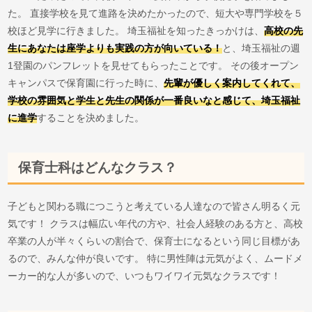
た。 直接学校を見て進路を決めたかったので、短大や専門学校を５
校ほど見学に行きました。 埼玉福祉を知ったきっかけは、
高校の先
生にあなたは座学よりも実践の方が向いている！
と、埼玉福祉の週
1登園のパンフレットを見せてもらったことです。 その後オープン
キャンパスで保育園に行った時に、
先輩が優しく案内してくれて、
学校の雰囲気と学生と先生の関係が一番良いなと感じて、埼玉福祉
に進学
することを決めました。
保育士科はどんなクラス？
子どもと関わる職につこうと考えている人達なので皆さん明るく元
気です！ クラスは幅広い年代の方や、社会人経験のある方と、高校
卒業の人が半々くらいの割合で、保育士になるという同じ目標があ
るので、みんな仲が良いです。 特に男性陣は元気がよく、ムードメ
ーカー的な人が多いので、いつもワイワイ元気なクラスです！