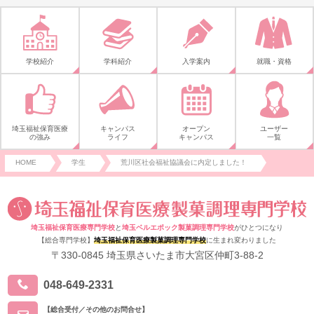
学校紹介
学科紹介
入学案内
就職・資格
埼玉福祉保育医療
キャンパス
オープン
ユーザー
の強み
ライフ
キャンパス
一覧
HOME
学生
荒川区社会福祉協議会に内定しました！
埼玉福祉保育医療専門学校
と
埼玉ベルエポック製菓調理専門学校
がひとつになり
【総合専門学校】
埼玉福祉保育医療製菓調理専門学校
に生まれ変わりました
〒330-0845 埼玉県さいたま市大宮区仲町3-88-2
048-649-2331
【総合受付／その他のお問合せ】