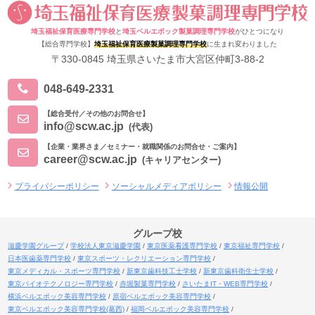
埼玉福祉保育医療専門学校
と
埼玉ベルエポック製菓調理専門学校
がひとつになり
【総合専門学校】
埼玉福祉保育医療製菓調理専門学校
に生まれ変わりました
〒330-0845 埼玉県さいたま市大宮区仲町3-88-2
048-649-2331
【総合受付／その他のお問合せ】
info@scw.ac.jp
(代表)
【企業・業界さま／セミナー・就職関係のお問合せ・ご案内】
career@scw.ac.jp
(キャリアセンター)
プライバシーポリシー
ソーシャルメディアポリシー
情報公開
グループ校
滋慶学園グループ
学校法人東京滋慶学園
東京医薬看護専門学校
東京福祉専門学校
日本医歯薬専門学校
東京スポーツ・レクリエーション専門学校
東京メディカル・スポーツ専門学校
新東京歯科技工士学校
新東京歯科衛生士学校
東京バイオテクノロジー専門学校
赤堀製菓専門学校
さいたまIT・WEB専門学校
横浜ベルエポック美容専門学校
原宿ベルエポック美容専門学校
東京ベルエポック美容専門学校(葛西)
福岡ベルエポック美容専門学校