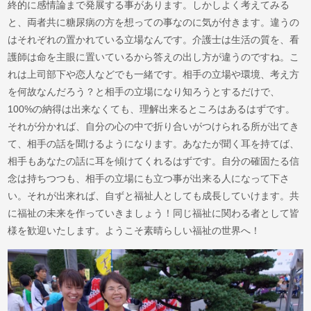
終的に感情論まで発展する事があります。しかしよく考えてみる
と、両者共に糖尿病の方を想っての事なのに気が付きます。違うの
はそれぞれの置かれている立場なんです。介護士は生活の質を、看
護師は命を主眼に置いているから答えの出し方が違うのですね。こ
れは上司部下や恋人などでも一緒です。相手の立場や環境、考え方
を何故なんだろう？と相手の立場になり知ろうとするだけで、
100%の納得は出来なくても、理解出来るところはあるはずです。
それが分かれば、自分の心の中で折り合いがつけられる所が出てき
て、相手の話を聞けるようになります。あなたが聞く耳を持てば、
相手もあなたの話に耳を傾けてくれるはずです。自分の確固たる信
念は持ちつつも、相手の立場にも立つ事が出来る人になって下さ
い。それが出来れば、自ずと福祉人としても成長していけます。共
に福祉の未来を作っていきましょう！同じ福祉に関わる者として皆
様を歓迎いたします。ようこそ素晴らしい福祉の世界へ！