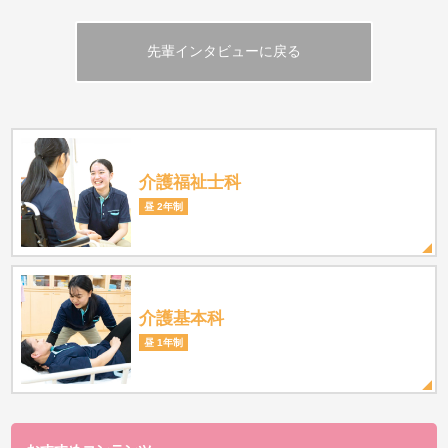
先輩インタビューに戻る
介護福祉士科
昼 2年制
介護基本科
昼 1年制