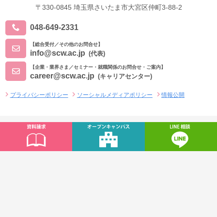
〒330-0845 埼玉県さいたま市大宮区仲町3-88-2
048-649-2331
【総合受付／その他のお問合せ】
info@scw.ac.jp
(代表)
【企業・業界さま／セミナー・就職関係のお問合せ・ご案内】
career@scw.ac.jp
(キャリアセンター)
プライバシーポリシー
ソーシャルメディアポリシー
情報公開
グループ校
滋慶学園グループ
学校法人東京滋慶学園
東京医薬看護専門学校
東京福祉専門学校
日本医歯薬専門学校
東京スポーツ・レクリエーション専門学校
東京メディカル・スポーツ専門学校
新東京歯科技工士学校
新東京歯科衛生士学校
東京バイオテクノロジー専門学校
赤堀製菓専門学校
さいたまIT・WEB専門学校
横浜ベルエポック美容専門学校
原宿ベルエポック美容専門学校
東京ベルエポック美容専門学校(葛西)
福岡ベルエポック美容専門学校
札幌ベルエポック美容専門学校
札幌ベルエポック製菓調理専門学校
東京ウェディング・ホテル専門学校
埼玉福祉保育医療製菓調理専門学校 © All rights reserved.