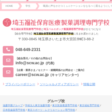
HOME
学生
職員に声をかけコミュニケーションをなるべく図るようにし
埼玉福祉保育医療専門学校
と
埼玉ベルエポック製菓調理専門学校
がひとつになり
【総合専門学校】
埼玉福祉保育医療製菓調理専門学校
に生まれ変わりました
〒330-0845 埼玉県さいたま市大宮区仲町3-88-2
048-649-2331
【総合受付／その他のお問合せ】
info@scw.ac.jp
(代表)
【企業・業界さま／セミナー・就職関係のお問合せ・ご案内】
career@scw.ac.jp
(キャリアセンター)
プライバシーポリシー
ソーシャルメディアポリシー
情報公開
グループ校
滋慶学園グループ
学校法人東京滋慶学園
東京医薬看護専門学校
東京福祉専門学校
日本医歯薬専門学校
東京スポーツ・レクリエーション専門学校