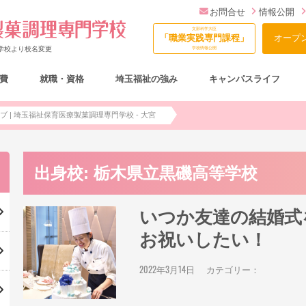
お問合せ
情報公開
文部科学大臣
「職業実践専門課程」
オープ
門学校より校名変更
学校情報公開
費
就職・資格
埼玉福祉の強み
キャンパスライフ
総合型選抜（AO入試）について
 | 埼玉福祉保育医療製菓調理専門学校 - 大宮
出身校:
栃木県立黒磯高等学校
いつか友達の結婚式
お祝いしたい！
2022年3月14日
カテゴリー：