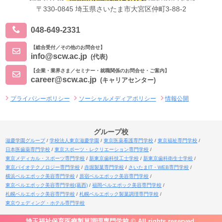
〒330-0845 埼玉県さいたま市大宮区仲町3-88-2
048-649-2331
【総合受付／その他のお問合せ】
info@scw.ac.jp
(代表)
【企業・業界さま／セミナー・就職関係のお問合せ・ご案内】
career@scw.ac.jp
(キャリアセンター)
プライバシーポリシー
ソーシャルメディアポリシー
情報公開
グループ校
滋慶学園グループ
学校法人東京滋慶学園
東京医薬看護専門学校
東京福祉専門学校
日本医歯薬専門学校
東京スポーツ・レクリエーション専門学校
東京メディカル・スポーツ専門学校
新東京歯科技工士学校
新東京歯科衛生士学校
東京バイオテクノロジー専門学校
赤堀製菓専門学校
さいたまIT・WEB専門学校
横浜ベルエポック美容専門学校
原宿ベルエポック美容専門学校
東京ベルエポック美容専門学校(葛西)
福岡ベルエポック美容専門学校
札幌ベルエポック美容専門学校
札幌ベルエポック製菓調理専門学校
東京ウェディング・ホテル専門学校
埼玉福祉保育医療製菓調理専門学校 © All rights reserved.