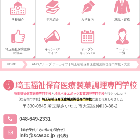
学校紹介
学科紹介
入学案内
就職・資格
埼玉福祉保育医療
キャンパス
オープン
ユーザー
の強み
ライフ
キャンパス
一覧
HOME
AMGグループ アーカイブ | 埼玉福祉保育医療製菓調理専門学校 - 大宮
埼玉福祉保育医療専門学校
と
埼玉ベルエポック製菓調理専門学校
がひとつになり
【総合専門学校】
埼玉福祉保育医療製菓調理専門学校
に生まれ変わりました
〒330-0845 埼玉県さいたま市大宮区仲町3-88-2
048-649-2331
【総合受付／その他のお問合せ】
info@scw.ac.jp
(代表)