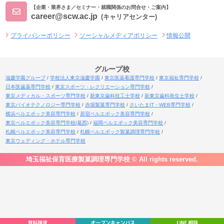
【企業・業界さま／セミナー・就職関係のお問合せ・ご案内】
career@scw.ac.jp
(キャリアセンター)
プライバシーポリシー
ソーシャルメディアポリシー
情報公開
グループ校
滋慶学園グループ
学校法人東京滋慶学園
東京医薬看護専門学校
東京福祉専門学校
日本医歯薬専門学校
東京スポーツ・レクリエーション専門学校
東京メディカル・スポーツ専門学校
新東京歯科技工士学校
新東京歯科衛生士学校
東京バイオテクノロジー専門学校
赤堀製菓専門学校
さいたまIT・WEB専門学校
横浜ベルエポック美容専門学校
原宿ベルエポック美容専門学校
東京ベルエポック美容専門学校(葛西)
福岡ベルエポック美容専門学校
札幌ベルエポック美容専門学校
札幌ベルエポック製菓調理専門学校
東京ウェディング・ホテル専門学校
埼玉福祉保育医療製菓調理専門学校 © All rights reserved.