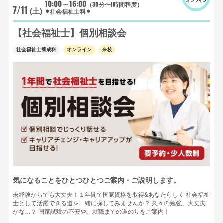
10:00～16:00
（30分〜1時間程度）
7/11
⚫︎社会福祉士科⚫︎
(土)
【社会福祉士】個別相談会
社会福祉士養成科
オンライン
来校
気になることをひとつひとつご案内・ご説明します。
未経験からでも大丈夫！１年間で国家資格を取得&あなたらしく 社会福祉
士として活躍できる道を一緒に探してみませんか？ 久々の勉強、大丈夫
かな…？ 国家試験の不安や、就職までの道のりをご案内！