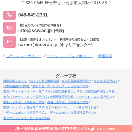
〒330-0845 埼玉県さいたま市大宮区仲町3-88-2
048-649-2331
【総合受付／その他のお問合せ】
info@scw.ac.jp
(代表)
【企業・業界さま／セミナー・就職関係のお問合せ・ご案内】
career@scw.ac.jp
(キャリアセンター)
プライバシーポリシー
ソーシャルメディアポリシー
情報公開
グループ校
滋慶学園グループ
学校法人東京滋慶学園
東京医薬看護専門学校
東京福祉専門学校
日本医歯薬専門学校
東京スポーツ・レクリエーション専門学校
東京メディカル・スポーツ専門学校
新東京歯科技工士学校
新東京歯科衛生士学校
東京バイオテクノロジー専門学校
赤堀製菓専門学校
さいたまIT・WEB専門学校
横浜ベルエポック美容専門学校
原宿ベルエポック美容専門学校
東京ベルエポック美容専門学校(葛西)
福岡ベルエポック美容専門学校
札幌ベルエポック美容専門学校
札幌ベルエポック製菓調理専門学校
東京ウェディング・ホテル専門学校
埼玉福祉保育医療製菓調理専門学校 © All rights reserved.