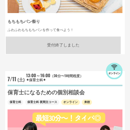
もちもちパン祭り
ふわふわもちもちパンを作って食べよう！
受付終了しました
13:00～16:00
（30分〜1時間程度）
7/11
⚫︎保育士科⚫︎
(土)
保育士になるための個別相談会
保育士科
保育士科 夜間主コース
オンライン
来校