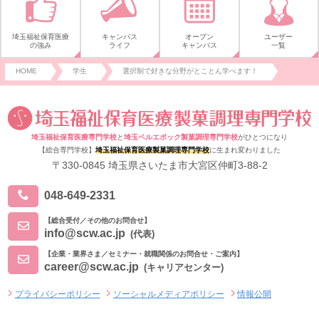
埼玉福祉保育医療
キャンパス
オープン
ユーザー
の強み
ライフ
キャンパス
一覧
HOME
学生
選択制で好きな分野がとことん学べます！
埼玉福祉保育医療専門学校
と
埼玉ベルエポック製菓調理専門学校
がひとつになり
【総合専門学校】
埼玉福祉保育医療製菓調理専門学校
に生まれ変わりました
〒330-0845 埼玉県さいたま市大宮区仲町3-88-2
048-649-2331
【総合受付／その他のお問合せ】
info@scw.ac.jp
(代表)
【企業・業界さま／セミナー・就職関係のお問合せ・ご案内】
career@scw.ac.jp
(キャリアセンター)
プライバシーポリシー
ソーシャルメディアポリシー
情報公開