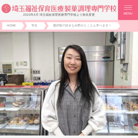
MENU
2023年4月 埼玉福祉保育医療専門学校より校名変更
HOME
学生
選択制で好きな分野がとことん学べます！