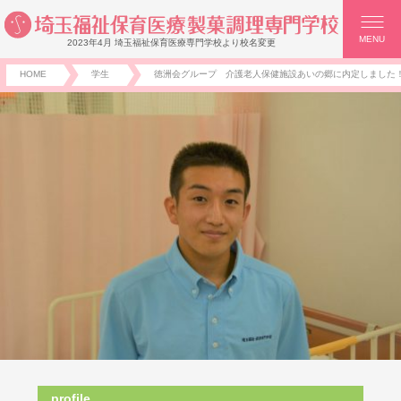
MENU
2023年4月 埼玉福祉保育医療専門学校より校名変更
HOME
学生
徳洲会グループ 介護老人保健施設あいの郷に内定しました
profile