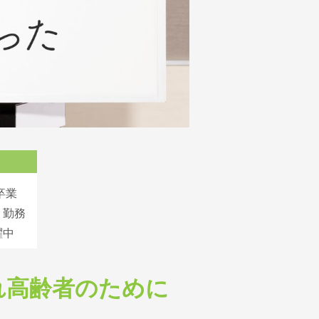
卒業
 勤務
躍中
れ高齢者のために