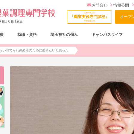
お問合せ
情報公開
文部科学大臣
「職業実践専門課程」
オープ
門学校より校名変更
学校情報公開
費
就職・資格
埼玉福祉の強み
キャンパスライフ
総合型選抜（AO入試）について
らい育てられ高齢者のために働きたいと思った