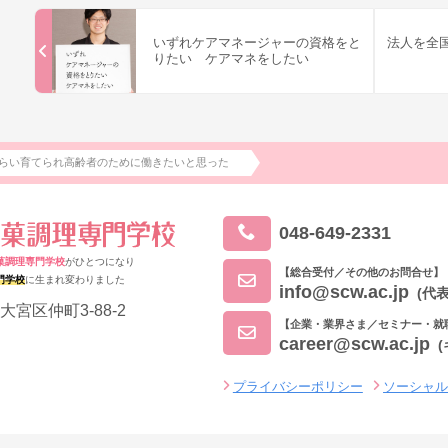
いずれケアマネージャーの資格をと
法人を全
りたい ケアマネをしたい
らい育てられ高齢者のために働きたいと思った
048-649-2331
菓調理専門学校
がひとつになり
【総合受付／その他のお問合せ】
門学校
に生まれ変わりました
info@scw.ac.jp
(代表
大宮区仲町3-88-2
【企業・業界さま／セミナー・就
career@scw.ac.jp
プライバシーポリシー
ソーシャ