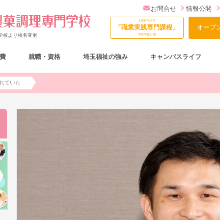
お問合せ
情報公開
文部科学大臣
「職業実践専門課程」
オープ
門学校より校名変更
学校情報公開
費
就職・資格
埼玉福祉の強み
キャンパスライフ
総合型選抜（AO入試）について
れていた