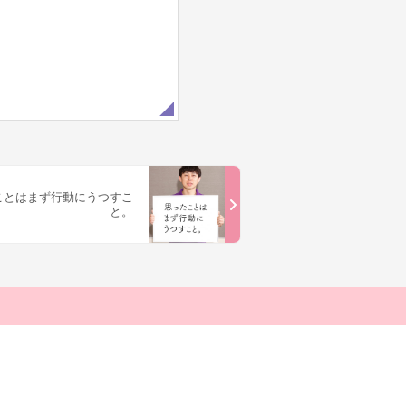
ことはまず行動にうつすこ
と。