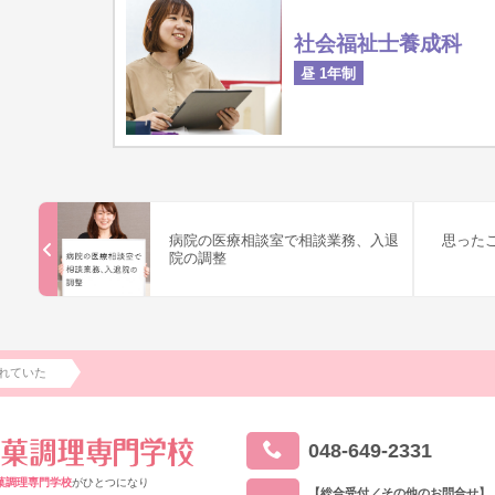
社会福祉士養成科
昼 1年制
病院の医療相談室で相談業務、入退
思った
院の調整
れていた
048-649-2331
菓調理専門学校
がひとつになり
【総合受付／その他のお問合せ】