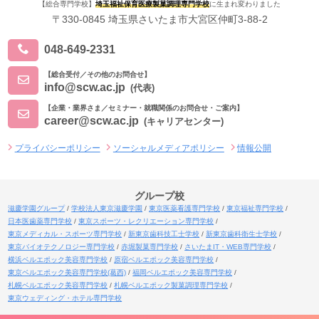
【総合専門学校】
埼玉福祉保育医療製菓調理専門学校
に生まれ変わりました
〒330-0845 埼玉県さいたま市大宮区仲町3-88-2
048-649-2331
【総合受付／その他のお問合せ】
info@scw.ac.jp
(代表)
【企業・業界さま／セミナー・就職関係のお問合せ・ご案内】
career@scw.ac.jp
(キャリアセンター)
プライバシーポリシー
ソーシャルメディアポリシー
情報公開
グループ校
滋慶学園グループ
学校法人東京滋慶学園
東京医薬看護専門学校
東京福祉専門学校
日本医歯薬専門学校
東京スポーツ・レクリエーション専門学校
東京メディカル・スポーツ専門学校
新東京歯科技工士学校
新東京歯科衛生士学校
東京バイオテクノロジー専門学校
赤堀製菓専門学校
さいたまIT・WEB専門学校
横浜ベルエポック美容専門学校
原宿ベルエポック美容専門学校
東京ベルエポック美容専門学校(葛西)
福岡ベルエポック美容専門学校
札幌ベルエポック美容専門学校
札幌ベルエポック製菓調理専門学校
東京ウェディング・ホテル専門学校